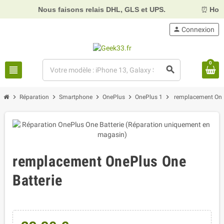
Nous faisons relais DHL, GLS et UPS.
⏰
Horaires :
Ma
person
Connexion
0
view_headline
search
chevron_right
chevron_right
chevron_right
chevron_right
chevron_right
Réparation
Smartphone
OnePlus
OnePlus 1
remplacement OneP
remplacement OnePlus One
Batterie