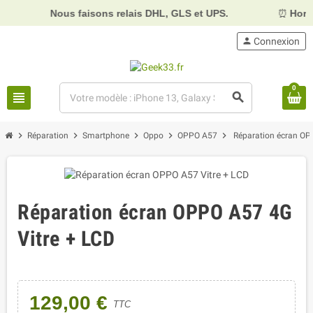
Nous faisons relais DHL, GLS et UPS.
⏰
Horaire
person
Connexion
0
view_headline
search
chevron_right
chevron_right
chevron_right
chevron_right
chevron_right
Réparation
Smartphone
Oppo
OPPO A57
Réparation écran OP
Réparation écran OPPO A57 4G
Vitre + LCD
129,00 €
TTC