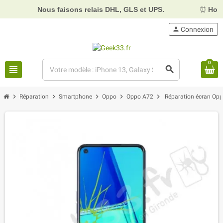
Nous faisons relais DHL, GLS et UPS.
⏰
Horaires :
Mar
person
Connexion
0
view_headline
search
chevron_right
chevron_right
chevron_right
chevron_right
chevron_right
Réparation
Smartphone
Oppo
Oppo A72
Réparation écran Opp