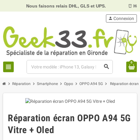
Nous faisons relais DHL, GLS et UPS.
⏰
Horai
person
Connexion
0
view_headline
search
chevron_right
chevron_right
chevron_right
chevron_right
chevron_right
Réparation
Smartphone
Oppo
OPPO A94 5G
Réparation écran
Réparation écran OPPO A94 5G
Vitre + Oled