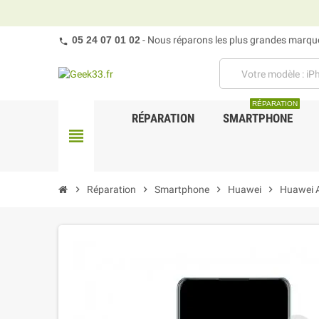
05 24 07 01 02
- Nous réparons les plus grandes marques
RÉPARATION
RÉPARATION
SMARTPHONE
view_headline
chevron_right
Réparation
chevron_right
Smartphone
chevron_right
Huawei
chevron_right
Huawei 