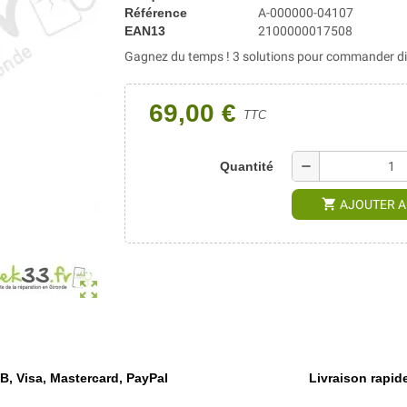
Référence
A-000000-04107
EAN13
2100000017508
Gagnez du temps ! 3 solutions pour commander dir
69,00 €
TTC
remove
Quantité
shopping_cart
AJOUTER A
zoom_out_map
, Visa, Mastercard, PayPal
Livraison rapide