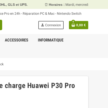
S.
⏰
Horaires :
Mardi, mercredi et vendredi 10h00–13h30 
face Pro en 24h - Réparation PC & Mac - Nintendo Switch
0
person
Connexion
0,00 €
ACCESSOIRES
INFORMATIQUE
ock
e charge Huawei P30 Pro