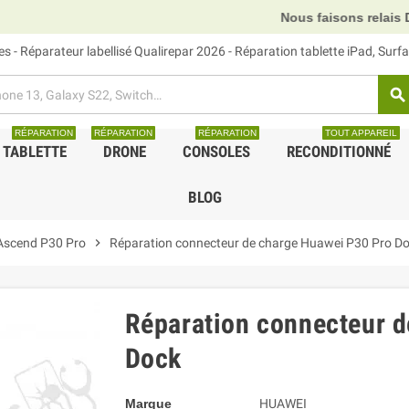
Nous faisons relais DHL, GLS et UP
 - Réparateur labellisé Qualirepar 2026 - Réparation tablette iPad, Sur
search
RÉPARATION
RÉPARATION
RÉPARATION
TOUT APPAREIL
TABLETTE
DRONE
CONSOLES
RECONDITIONNÉ
BLOG
Ascend P30 Pro
chevron_right
Réparation connecteur de charge Huawei P30 Pro D
Réparation connecteur d
Dock
Marque
HUAWEI