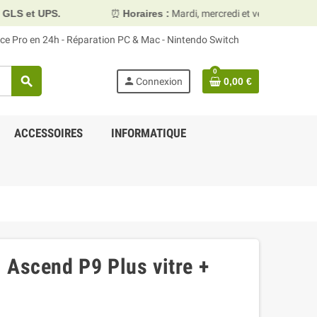
⏰
Horaires :
Mardi, mercredi et vendredi 10h00–13h30 & 15
face Pro en 24h - Réparation PC & Mac - Nintendo Switch
0
search
person
Connexion
0,00 €
ACCESSOIRES
INFORMATIQUE
 Ascend P9 Plus vitre +