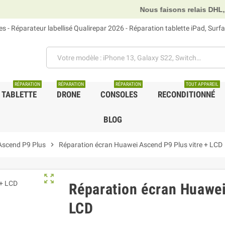
Nous faisons relais DHL, GLS et UPS.
 - Réparateur labellisé Qualirepar 2026 - Réparation tablette iPad, Sur
RÉPARATION
RÉPARATION
RÉPARATION
TOUT APPAREIL
TABLETTE
DRONE
CONSOLES
RECONDITIONNÉ
BLOG
Ascend P9 Plus
chevron_right
Réparation écran Huawei Ascend P9 Plus vitre + LCD
zoom_out_map
Réparation écran Huawei
LCD