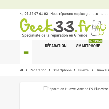
05 24 07 01 02
- Nous réparons les plus grandes marques
RÉPARATION
RÉPARATION
SMARTPHONE
view_headline
chevron_right
Réparation
chevron_right
Smartphone
chevron_right
Huawei
chevron_right
Huawei 