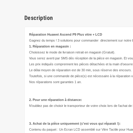
Description
Réparation Huawei Ascend P9 Plus
vitre + LCD
Gagnez du temps ! 3 solutions pour
commander directement
sur notre b
1. Réparation en magasin :
Choisissez le mode de livraison retrait en magasin (Gratuit).
Vous serez averti par SMS dès réception de la pièce en magasin. Et vou
Les prix indiqués comprennent les pièces détachées et la main d’
oeuvre
Le délai moyen de réparation est de 30 min, sous réserve des encours.
Toutefois, si une commande de pièce(s) est nécessaire à la réparation v
Nos réparations sont garanties 1 an.
2. Pour une réparation à
distance:
N'oubliez pas de choisir le transporteur de votre choix lors de l'achat de
3. Achat de la pièce uniquement (c'est vous qui réparait !
):
Contenu du paquet : Un Ecran LCD assemblé sur Vitre Tactile pour Hu