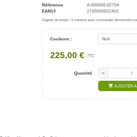
Référence
A-000000-02704
EAN13
2100000022465
Gagnez du temps ! 3 solutions pour commander directement sur 
Couleurs :
225,00 €
TTC
remove
Quantité
shopping_cart
AJOUTER A