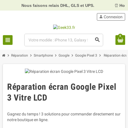
Nous faisons relais DHL, GLS et UPS.
⏰
Horaires :
Mar
person
Connexion
0
view_headline
search
chevron_right
chevron_right
chevron_right
chevron_right
chevron_right
Réparation
Smartphone
Google
Google Pixel 3
Réparation écra
Réparation écran Google Pixel
3 Vitre LCD
Gagnez du temps ! 3 solutions pour commander directement sur
notre boutique en ligne.