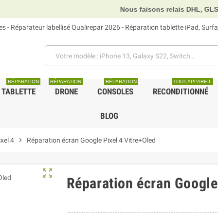
Nous faisons relais DHL, GLS et U
 - Réparateur labellisé Qualirepar 2026 - Réparation tablette iPad, Sur
RÉPARATION
RÉPARATION
RÉPARATION
TOUT APPAREIL
TABLETTE
DRONE
CONSOLES
RECONDITIONNÉ
BLOG
xel 4
chevron_right
Réparation écran Google Pixel 4 Vitre+Oled
zoom_out_map
Réparation écran Google