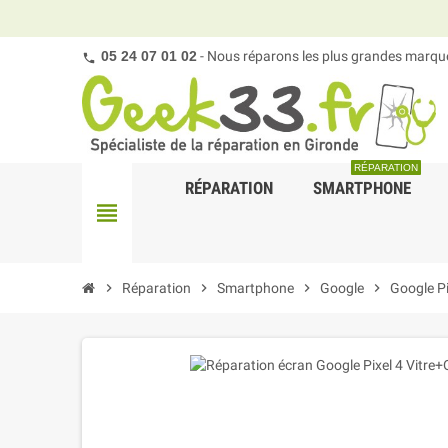
05 24 07 01 02
- Nous réparons les plus grandes marques
RÉPARATION
RÉPARATION
SMARTPHONE
view_headline
chevron_right
Réparation
chevron_right
Smartphone
chevron_right
Google
chevron_right
Google Pi