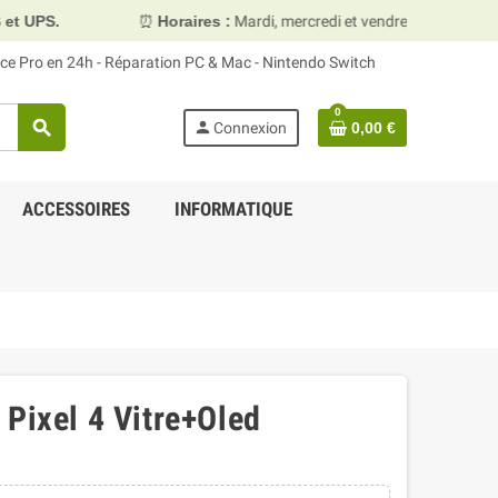
PS.
⏰
Horaires :
Mardi, mercredi et vendredi 10h00–13h30
face Pro en 24h - Réparation PC & Mac - Nintendo Switch
0
search
person
Connexion
0,00 €
ACCESSOIRES
INFORMATIQUE
 Pixel 4 Vitre+Oled