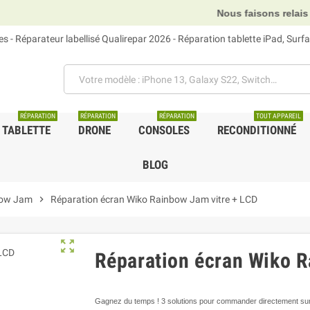
Nous faisons relais DHL, GLS et 
 - Réparateur labellisé Qualirepar 2026 - Réparation tablette iPad, Sur
RÉPARATION
RÉPARATION
RÉPARATION
TOUT APPAREIL
TABLETTE
DRONE
CONSOLES
RECONDITIONNÉ
BLOG
bow Jam
chevron_right
Réparation écran Wiko Rainbow Jam vitre + LCD
zoom_out_map
Réparation écran Wiko R
Gagnez du temps ! 3 solutions pour commander directement sur 