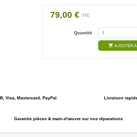
79,00 €
TTC
Quantité
shopping_cart
AJOUTER A
, Visa, Mastercard, PayPal
Livraison rapide
Garantie pièces & main-d'œuvre sur nos réparations