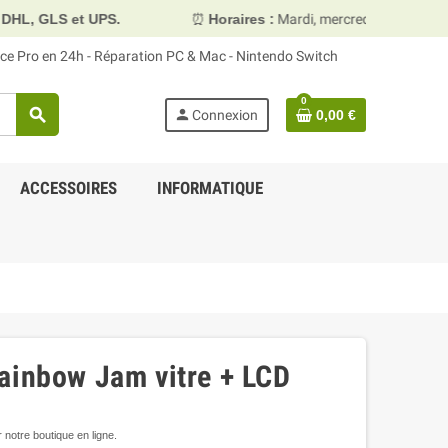
UPS.
⏰
Horaires :
Mardi, mercredi et vendredi 10h00–13h3
face Pro en 24h - Réparation PC & Mac - Nintendo Switch
0
search
person
Connexion
0,00 €
ACCESSOIRES
INFORMATIQUE
ainbow Jam vitre + LCD
notre boutique en ligne.