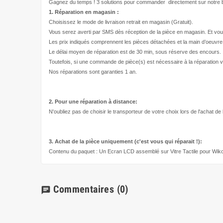
Gagnez du temps ! 3 solutions pour
commander directement
sur notre b
1. Réparation en magasin :
Choisissez le mode de livraison retrait en magasin (Gratuit).
Vous serez averti par SMS dès réception de la pièce en magasin. Et vou
Les prix indiqués comprennent les pièces détachées et la main d’
oeuvre
Le délai moyen de réparation est de 30 min, sous réserve des encours.
Toutefois, si une commande de pièce(s) est nécessaire à la réparation v
Nos réparations sont garanties 1 an.
2. Pour une réparation à
distance:
N'oubliez pas de choisir le transporteur de votre choix lors de l'achat de
3. Achat de la pièce uniquement (c'est vous qui réparait !
):
Contenu du paquet : Un Ecran LCD assemblé sur Vitre Tactile pour Wi
Commentaires
(0)
chat