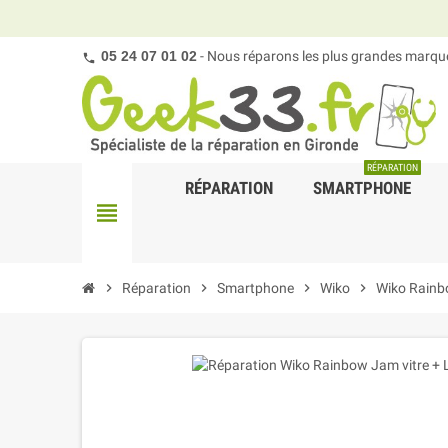
05 24 07 01 02
- Nous réparons les plus grandes marques
RÉPARATION
RÉPARATION
SMARTPHONE
view_headline
chevron_right
Réparation
chevron_right
Smartphone
chevron_right
Wiko
chevron_right
Wiko Rain