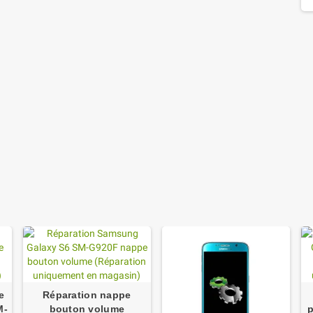
e
Réparation nappe
M-
bouton volume