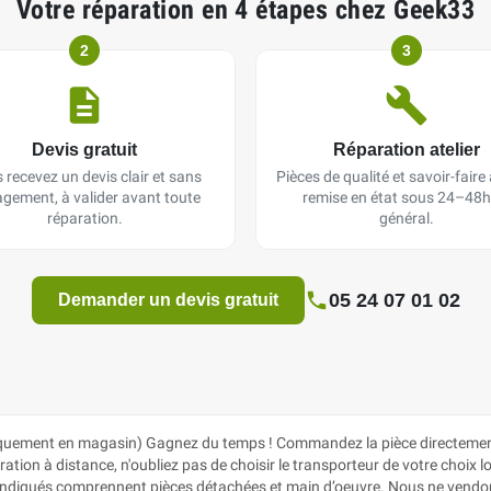
Votre réparation en 4 étapes chez Geek33
2
3
Devis gratuit
Réparation atelier
 recevez un devis clair et sans
Pièces de qualité et savoir-faire a
gement, à valider avant toute
remise en état sous 24–48h
réparation.
général.
05 24 07 01 02
Demander un devis gratuit
uement en magasin) Gagnez du temps ! Commandez la pièce directement s
ion à distance, n'oubliez pas de choisir le transporteur de votre choix lor
ix indiqués comprennent pièces détachées et main d’oeuvre. Nous ne vendon