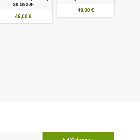
S6 G920F
G920F
49,00 €
49,00 €
S’abonner