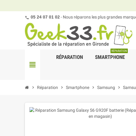
05 24 07 01 02
- Nous réparons les plus grandes marques
RÉPARATION
RÉPARATION
SMARTPHONE
view_headline
chevron_right
Réparation
chevron_right
Smartphone
chevron_right
Samsung
chevron_right
Samsu