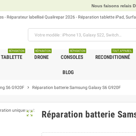
Nous faisons relais DHL, GLS et UPS
 - Réparateur labellisé Qualirepar 2026 - Réparation tablette iPad, Sur
RÉPARATION
RÉPARATION
RÉPARATION
TOUT APPAREIL
TABLETTE
DRONE
CONSOLES
RECONDITIONNÉ
BLOG
ng S6 G920F
chevron_right
Réparation batterie Samsung Galaxy S6 G920F
Réparation batterie Sa
zoom_out_map