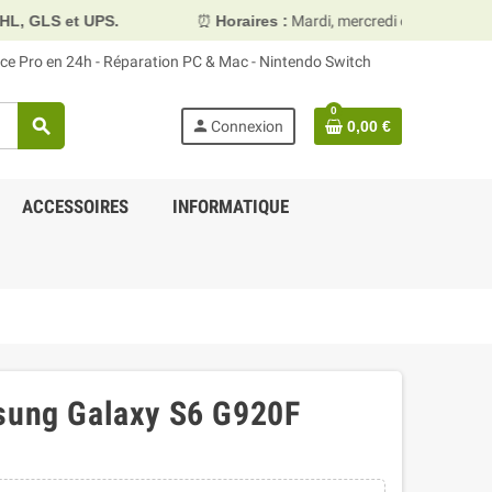
.
⏰
Horaires :
Mardi, mercredi et vendredi 10h00–13h30 &
face Pro en 24h - Réparation PC & Mac - Nintendo Switch
0
search
person
Connexion
0,00 €
ACCESSOIRES
INFORMATIQUE
msung Galaxy S6 G920F