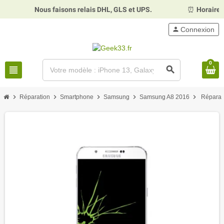
Nous faisons relais DHL, GLS et UPS.
⏰
Horaires :
Mardi,
person
Connexion
0
view_headline
search
chevron_right
chevron_right
chevron_right
chevron_right
chevron_right
Réparation
Smartphone
Samsung
Samsung A8 2016
Réparat