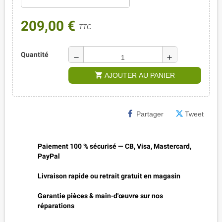
209,00 €
TTC
Quantité
remove
add
shopping_cart
AJOUTER AU PANIER
Partager
Tweet
Paiement 100 % sécurisé — CB, Visa, Mastercard,
PayPal
Livraison rapide ou retrait gratuit en magasin
Garantie pièces & main-d'œuvre sur nos
réparations