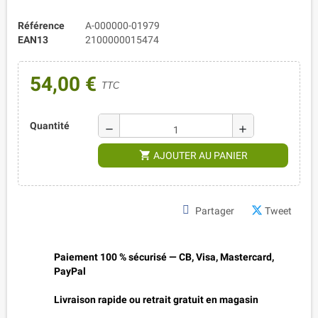
Référence
A-000000-01979
EAN13
2100000015474
54,00 €
TTC
Quantité
remove
add
shopping_cart
AJOUTER AU PANIER
Partager
Tweet
Paiement 100 % sécurisé — CB, Visa, Mastercard,
PayPal
Livraison rapide ou retrait gratuit en magasin