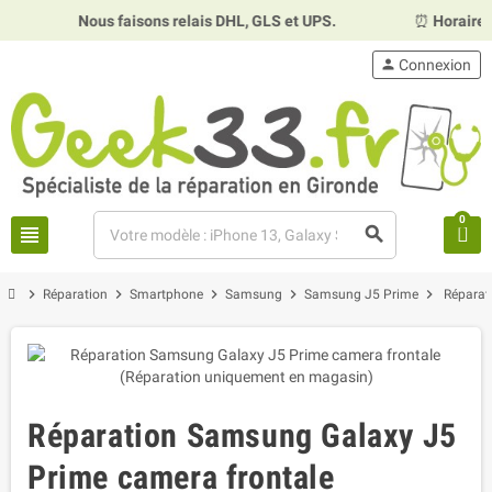
Nous faisons relais DHL, GLS et UPS.
⏰
Horaires :
Mardi,
person
Connexion
0
view_headline
search
chevron_right
chevron_right
chevron_right
chevron_right
chevron_right
Réparation
Smartphone
Samsung
Samsung J5 Prime
Réparat
Réparation Samsung Galaxy J5
Prime camera frontale