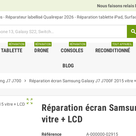
Nous faisons relais DHL,
 - Réparateur labellisé Qualirepar 2026 - Réparation tablette iPad, Surf
searc
RÉPARATION
RÉPARATION
RÉPARATION
TOUT APPAREIL
TABLETTE
DRONE
CONSOLES
RECONDITIONNÉ
BLOG
ng J7 J700
chevron_right
Réparation écran Samsung Galaxy J7 J700F 2015 vitre 
zoom_out_map
Réparation écran Samsu
vitre + LCD
Référence
A-000000-02915