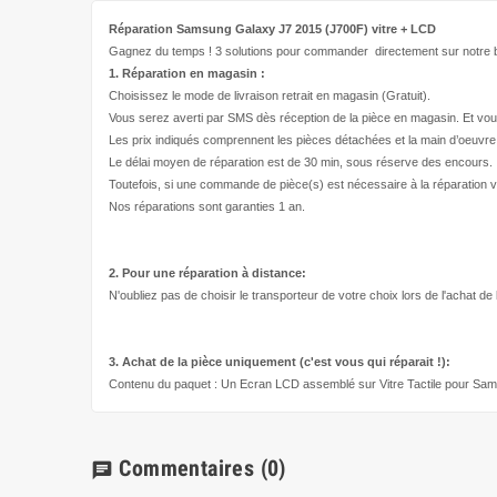
Réparation Samsung Galaxy J7 2015 (J700F)
vitre + LCD
Gagnez du temps ! 3 solutions pour
commander directement
sur notre b
1. Réparation en magasin :
Choisissez le mode de livraison retrait en magasin (Gratuit).
Vous serez averti par SMS dès réception de la pièce en magasin. Et vou
Les prix indiqués comprennent les pièces détachées et la main d’
oeuvre
Le délai moyen de réparation est de 30 min, sous réserve des encours.
Toutefois, si une commande de pièce(s) est nécessaire à la réparation v
Nos réparations sont garanties 1 an.
2. Pour une réparation à
distance:
N'oubliez pas de choisir le transporteur de votre choix lors de l'achat de
3. Achat de la pièce uniquement (c'est vous qui réparait !
):
Contenu du paquet : Un Ecran LCD assemblé sur Vitre Tactile pour Sa
Commentaires
(0)
chat