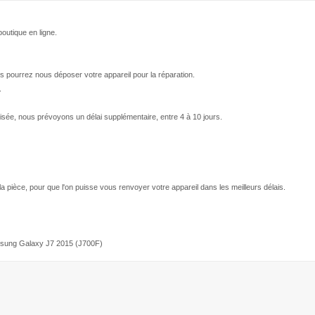
outique en ligne.
s pourrez nous déposer votre appareil pour la réparation.
.
isée, nous prévoyons un délai supplémentaire, entre 4 à 10 jours.
 la pièce, pour que l'on puisse vous renvoyer votre appareil dans les meilleurs délais.
msung Galaxy J7 2015 (J700F)