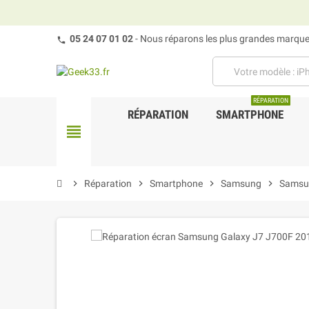
05 24 07 01 02
- Nous réparons les plus grandes marques
RÉPARATION
RÉPARATION
SMARTPHONE
view_headline
chevron_right
Réparation
chevron_right
Smartphone
chevron_right
Samsung
chevron_right
Samsu