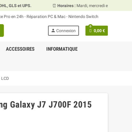
 GLS et UPS.
⏰
Horaires :
Mardi, mercredi et vendredi 10h0
ace Pro en 24h - Réparation PC & Mac - Nintendo Switch
0
h
person
Connexion
0,00 €
ACCESSOIRES
INFORMATIQUE
+ LCD
ng Galaxy J7 J700F 2015