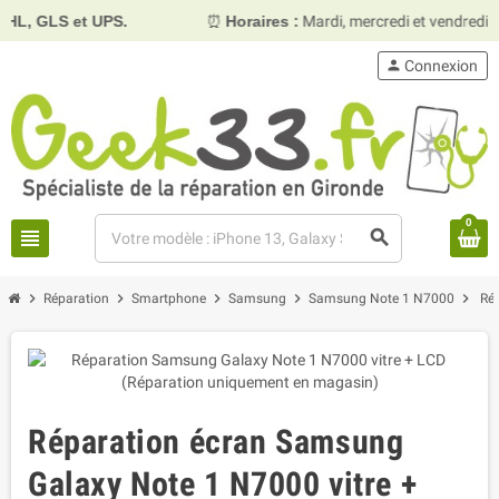
, GLS et UPS.
⏰
Horaires :
Mardi, mercredi et vendredi 1
person
Connexion
0
view_headline
search
chevron_right
chevron_right
chevron_right
chevron_right
chevron_right
Réparation
Smartphone
Samsung
Samsung Note 1 N7000
Ré
Réparation écran Samsung
Galaxy Note 1 N7000 vitre +