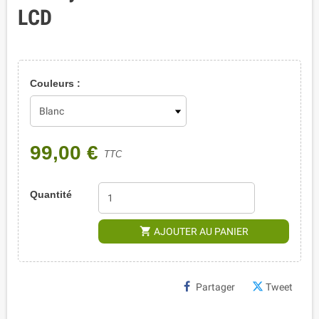
LCD
Couleurs :
99,00 €
TTC
Quantité
shopping_cart
AJOUTER AU PANIER
Partager
Tweet