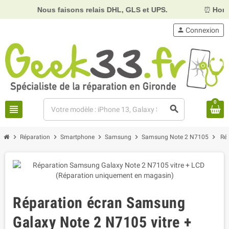
Nous faisons relais DHL, GLS et UPS.
⏰
Horaires :
Mard
person
Connexion
0
view_headline
search
chevron_right
chevron_right
chevron_right
chevron_right
chevron_right
Réparation
Smartphone
Samsung
Samsung Note 2 N7105
Ré
Réparation écran Samsung
Galaxy Note 2 N7105 vitre +