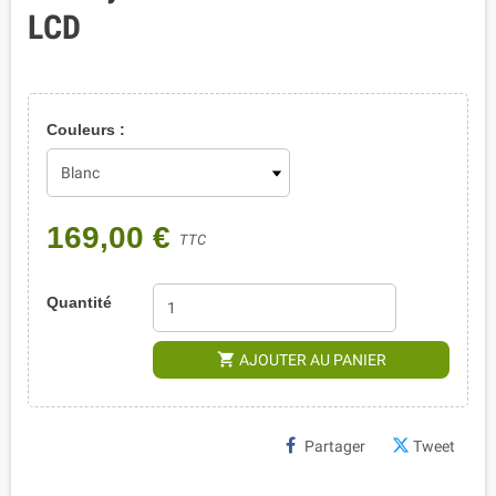
LCD
Couleurs :
169,00 €
TTC
Quantité
shopping_cart
AJOUTER AU PANIER
Partager
Tweet