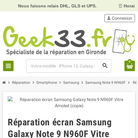
Nous faisons relais DHL, GLS et UPS.
⏰
Horaires :
Mardi
person
Connexion
0
view_headline
search
chevron_right
chevron_right
chevron_right
chevron_right
chevron_right
Réparation
Smartphone
Samsung
Samsung Note 9 N960F
Ré
Réparation écran Samsung
Galaxy Note 9 N960F Vitre