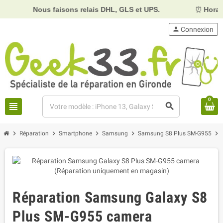
Nous faisons relais DHL, GLS et UPS.
⏰
Horaires :
Mardi
person
Connexion
0
view_headline
search
chevron_right
chevron_right
chevron_right
chevron_right
chevron_right
Réparation
Smartphone
Samsung
Samsung S8 Plus SM-G955
Réparation Samsung Galaxy S8
Plus SM-G955 camera