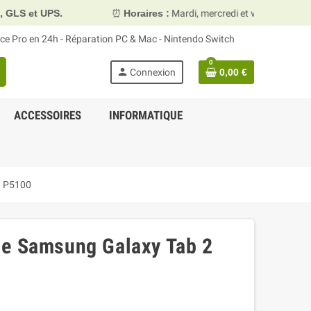
⏰
Horaires :
Mardi, mercredi et vendredi 10h00–13h30 & 1
face Pro en 24h - Réparation PC & Mac - Nintendo Switch
0
person
Connexion
0,00 €
ACCESSOIRES
INFORMATIQUE
1 P5100
ie Samsung Galaxy Tab 2