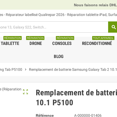
Nous faisons relais DHL, GLS et UPS.
 - Réparateur labellisé Qualirepar 2026 - Réparation tablette iPad, Sur
search
RÉPARATION
RÉPARATION
RÉPARATION
TOUT APPAREIL
TABLETTE
DRONE
CONSOLES
RECONDITIONNÉ
BLOG
ng Tab P5100
chevron_right
Remplacement de batterie Samsung Galaxy Tab 2 10.
Remplacement de batter
zoom_out_map
10.1 P5100
Référence
A-000000-01406