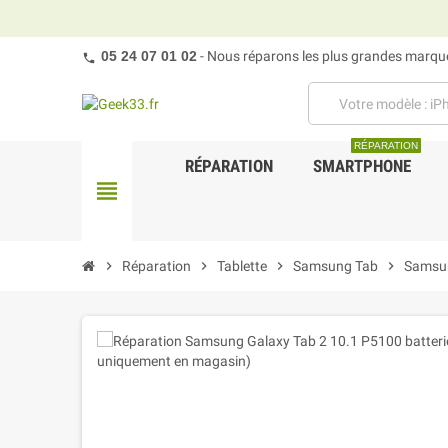
05 24 07 01 02
- Nous réparons les plus grandes marques
RÉPARATION
RÉPARATION
SMARTPHONE
view_headline
chevron_right
Réparation
chevron_right
Tablette
chevron_right
Samsung Tab
chevron_right
Samsu