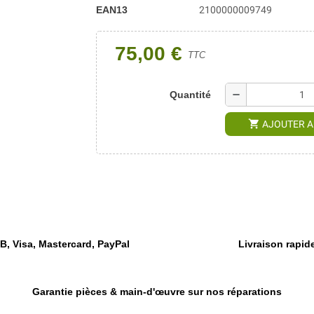
EAN13
2100000009749
75,00 €
TTC
remove
Quantité
shopping_cart
AJOUTER A
, Visa, Mastercard, PayPal
Livraison rapide
Garantie pièces & main-d'œuvre sur nos réparations