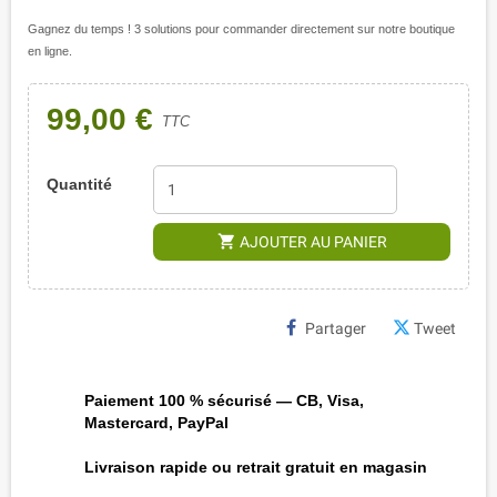
Gagnez du temps ! 3 solutions pour commander directement sur notre boutique
en ligne.
99,00 €
TTC
Quantité
shopping_cart
AJOUTER AU PANIER
Partager
Tweet
Paiement 100 % sécurisé — CB, Visa,
Mastercard, PayPal
Livraison rapide ou retrait gratuit en magasin