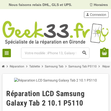
s faisons relais DHL, GLS et UPS.
⏰
Horaires :
Mardi, me
person
Connexion
0
view_headline
search
chevron_right
chevron_right
chevron_right
chevron_right
chevron_right
Réparation
Tablette
Samsung Tab
Samsung Tab P5110
Répar
Réparation LCD Samsung
Galaxy Tab 2 10.1 P5110