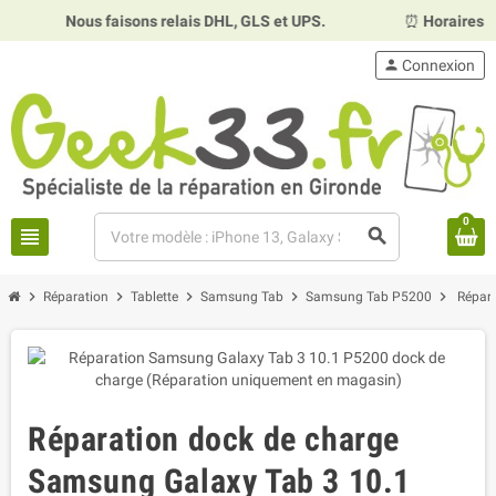
Nous faisons relais DHL, GLS et UPS.
⏰
Horaires :
Mardi, m
person
Connexion
0
view_headline
search
chevron_right
chevron_right
chevron_right
chevron_right
chevron_right
Réparation
Tablette
Samsung Tab
Samsung Tab P5200
Répar
Réparation dock de charge
Samsung Galaxy Tab 3 10.1