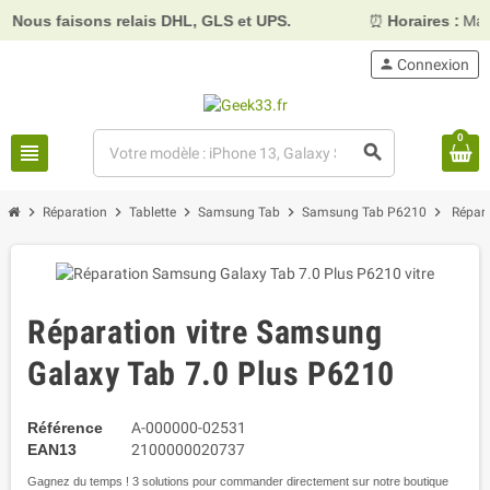
aisons relais DHL, GLS et UPS.
⏰
Horaires :
Mardi, mercr
person
Connexion
0
view_headline
search
chevron_right
chevron_right
chevron_right
chevron_right
chevron_right
Réparation
Tablette
Samsung Tab
Samsung Tab P6210
Répara
Réparation vitre Samsung
Galaxy Tab 7.0 Plus P6210
Référence
A-000000-02531
EAN13
2100000020737
Gagnez du temps ! 3 solutions pour commander directement sur notre boutique