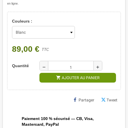
en ligne.
Couleurs :
89,00 €
TTC
Quantité
remove
add
shopping_cart
AJOUTER AU PANIER
Partager
Tweet
Paiement 100 % sécurisé — CB, Visa,
Mastercard, PayPal