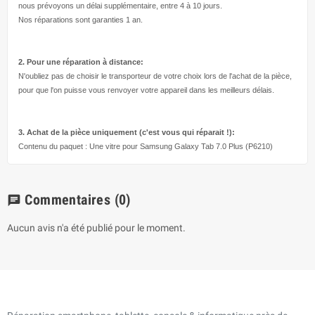
nous prévoyons un délai supplémentaire, entre 4 à 10 jours.
Nos réparations sont garanties 1 an.
2. Pour une réparation à
distance:
N'oubliez pas de choisir le transporteur de votre choix lors de l'achat de la pièce,
pour que l'on puisse vous renvoyer votre appareil dans les meilleurs délais.
3. Achat de la pièce uniquement (c'est vous qui réparait !
):
Contenu du paquet : Une vitre pour Samsung Galaxy Tab 7.0 Plus (P6210)
Commentaires
(0)
chat
Aucun avis n'a été publié pour le moment.