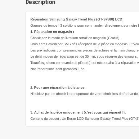
Description
Réparation Samsung Galaxy Trend Plus (GT-S7580)
LCD
Gagnez du temps ! 3 solutions pour
commander directement
sur notre b
1. Réparation en magasin :
Choisissez le mode de livraison retrait en magasin (Gratuit).
Vous serez averti par SMS dès réception de la pièce en magasin. Et vou
Les prix indiqués comprennent les pièces détachées et la main d’
oeuvre
Le délai moyen de réparation est de 30 min, sous réserve des encours.
Toutefois, si une commande de pièce(s) est nécessaire à la réparation v
Nos réparations sont garanties 1 an.
2. Pour une réparation à
distance:
N'oubliez pas de choisir le transporteur de votre choix lors de l'achat de
3. Achat de la pièce uniquement (c'est vous qui réparait !
):
Contenu du paquet : Un Ecran LCD Samsung Galaxy Trend Plus (GT-S