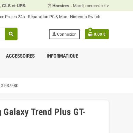
⏰
Horaires :
Mardi, mercredi et vendredi 10h00–13h30 & 
face Pro en 24h - Réparation PC & Mac - Nintendo Switch
0
search
person
Connexion
0,00 €
ACCESSOIRES
INFORMATIQUE
s GT-S7580
 Galaxy Trend Plus GT-