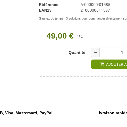
Référence
A-000000-01585
EAN13
2100000011537
Gagnez du temps ! 3 solutions pour commander directement sur 
49,00 €
TTC
remove
Quantité
shopping_cart
AJOUTER A
, Visa, Mastercard, PayPal
Livraison rapide