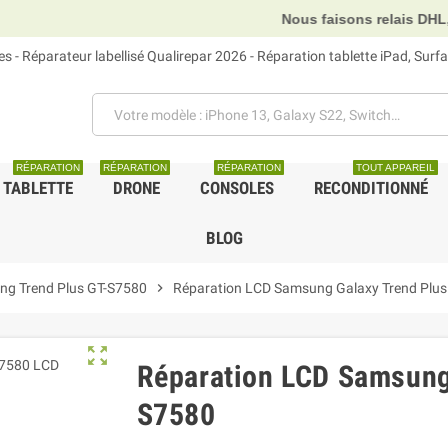
Nous faisons relais DHL, GLS et UPS.
 - Réparateur labellisé Qualirepar 2026 - Réparation tablette iPad, Sur
RÉPARATION
RÉPARATION
RÉPARATION
TOUT APPAREIL
TABLETTE
DRONE
CONSOLES
RECONDITIONNÉ
BLOG
g Trend Plus GT-S7580
chevron_right
Réparation LCD Samsung Galaxy Trend Plu
zoom_out_map
Réparation LCD Samsung
S7580