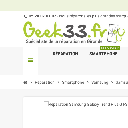
05 24 07 01 02
- Nous réparons les plus grandes marques
RÉPARATION
RÉPARATION
SMARTPHONE
view_headline
chevron_right
Réparation
chevron_right
Smartphone
chevron_right
Samsung
chevron_right
Samsun