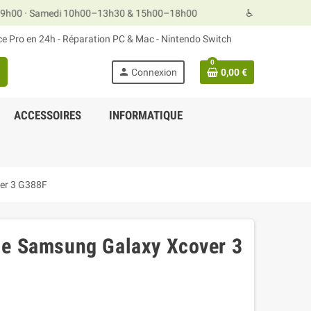
 Samedi 10h00–13h30 & 15h00–18h00
♿ Accessibilité handica
ace Pro en 24h - Réparation PC & Mac - Nintendo Switch
0
person
Connexion
0,00 €
ACCESSOIRES
INFORMATIQUE
er 3 G388F
ie Samsung Galaxy Xcover 3