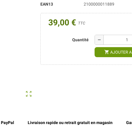
EAN13
2100000011889
39,00 €
TTC
remove
Quantité
shopping_cart
AJOUTER A
zoom_out_map
, PayPal
Livraison rapide ou retrait gratuit en magasin
Gar