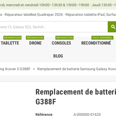
redi et vendredi 10h00–13h30 & 15h00–19h00 · Jeudi 13h30–19h00 ·
 - Réparateur labellisé Qualirepar 2026 - Réparation tablette iPad, Surf
search
RÉPARATION
RÉPARATION
RÉPARATION
TOUT APPAREIL
TABLETTE
DRONE
CONSOLES
RECONDITIONNÉ
BLOG
ng Xcover 3 G388F
chevron_right
Remplacement de batterie Samsung Galaxy Xcov
Remplacement de batter
G388F
Référence
A-000000-01620