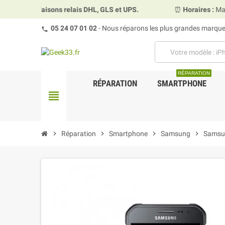
us faisons relais DHL, GLS et UPS.
⏰
Horaires :
Mardi, merc
05 24 07 01 02
- Nous réparons les plus grandes marques
RÉPARATION
RÉPARATION
SMARTPHONE
view_headline
chevron_right
Réparation
chevron_right
Smartphone
chevron_right
Samsung
chevron_right
Samsu