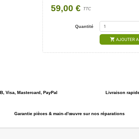
59,00 €
TTC
Quantité
shopping_cart
AJOUTER A
, Visa, Mastercard, PayPal
Livraison rapide
Garantie pièces & main-d'œuvre sur nos réparations