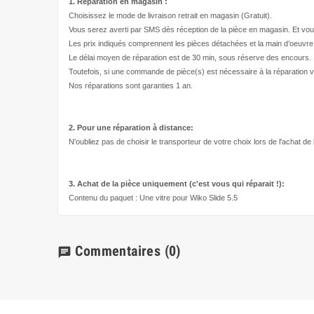
1. Réparation en magasin :
Choisissez le mode de livraison retrait en magasin (Gratuit).
Vous serez averti par SMS dès réception de la pièce en magasin. Et vou
Les prix indiqués comprennent les pièces détachées et la main d’
oeuvre
Le délai moyen de réparation est de 30 min, sous réserve des encours.
Toutefois, si une commande de pièce(s) est nécessaire à la réparation v
Nos réparations sont garanties 1 an.
2. Pour une réparation à
distance:
N'oubliez pas de choisir le transporteur de votre choix lors de l'achat de
3. Achat de la pièce uniquement (c'est vous qui réparait !
):
Contenu du paquet : Une vitre pour Wiko Slide 5.5
Commentaires
(0)
chat