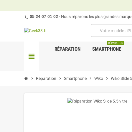
05 24 07 01 02
- Nous réparons les plus grandes marques
RÉPARATION
RÉPARATION
SMARTPHONE
view_headline
chevron_right
Réparation
chevron_right
Smartphone
chevron_right
Wiko
chevron_right
Wiko Slide 