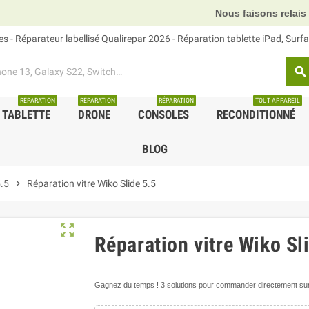
Nous faisons relais DHL, 
 - Réparateur labellisé Qualirepar 2026 - Réparation tablette iPad, Sur
search
RÉPARATION
RÉPARATION
RÉPARATION
TOUT APPAREIL
TABLETTE
DRONE
CONSOLES
RECONDITIONNÉ
BLOG
5.5
chevron_right
Réparation vitre Wiko Slide 5.5
zoom_out_map
Réparation vitre Wiko Sl
Gagnez du temps ! 3 solutions pour commander directement sur 