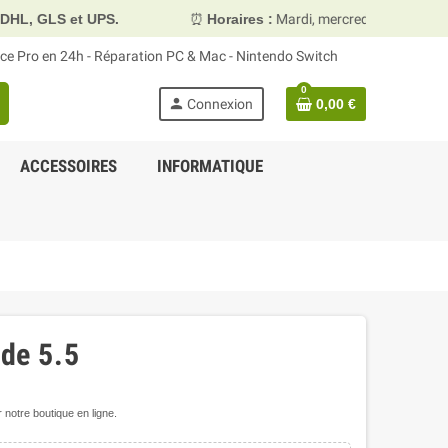
GLS et UPS.
⏰
Horaires :
Mardi, mercredi et vendredi 10h
face Pro en 24h - Réparation PC & Mac - Nintendo Switch
0
person
Connexion
0,00 €
ACCESSOIRES
INFORMATIQUE
ide 5.5
notre boutique en ligne.