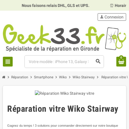
Nous faisons relais DHL, GLS et UPS.
⏰
Horaires :
Mardi,
person
Connexion
0
view_headline
search
chevron_right
chevron_right
chevron_right
chevron_right
chevron_right
Réparation
Smartphone
Wiko
Wiko Stairway
Réparation vitre 
Réparation vitre Wiko Stairway
Gagnez du temps ! 3 solutions pour commander directement sur notre boutique