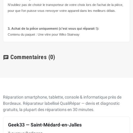
N'oubliez pas de choisir le transporteur de votre choix lors de l'achat de la pièce,
pour que l'on puisse vous renvoyer votre appareil dans les meilleurs délais.
3. Achat de la pièce uniquement (c'est vous qui réparait !
):
Contenu du paquet : Une vitre pour Wiko Stairway
Commentaires
(0)
chat
Réparation smartphone, tablette, console & informatique près de
Bordeaux. Réparateur labellisé QualiRépar — devis et diagnostic
gratuits, la plupart des réparations en 30 minutes.
Geek33 — Saint-Médard-en-Jalles