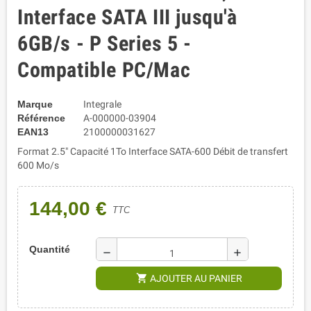
Interface SATA III jusqu'à
6GB/s - P Series 5 -
Compatible PC/Mac
Marque
Integrale
Référence
A-000000-03904
EAN13
2100000031627
Format 2.5" Capacité 1To Interface SATA-600 Débit de transfert
600 Mo/s
144,00 €
TTC
Quantité
remove
add
shopping_cart
AJOUTER AU PANIER