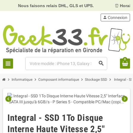
Nous faisons relais DHL, GLS et UPS.
⏰
Horaires :
Mardi
person
Connexion
0
view_headline
search
chevron_right
chevron_right
chevron_right
chevron_right
Informatique
Composant informatique
Stockage SSD
Integral - S
chevron_left
chevron_right
Integral - SSD 1To Disque
Interne Haute Vitesse 2,5"