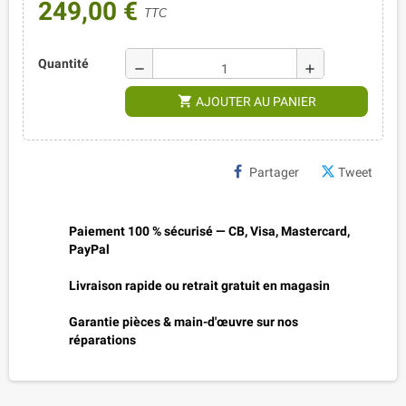
249,00 €
TTC
Quantité
remove
add
shopping_cart
AJOUTER AU PANIER
Partager
Tweet
Paiement 100 % sécurisé — CB, Visa, Mastercard,
PayPal
Livraison rapide ou retrait gratuit en magasin
Garantie pièces & main-d'œuvre sur nos
réparations