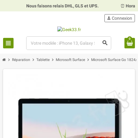
Nous faisons relais DHL, GLS et UPS.
⏰
Horaires 
person
Connexion
0
view_headline
search
chevron_right
chevron_right
chevron_right
chevron_right
Réparation
Tablette
Microsoft Surface
Microsoft Surface Go 1824