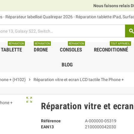
Nous faisons relais DHL, GLS et UPS.
 - Réparateur labellisé Qualirepar 2026 - Réparation tablette iPad, Surf
searc
RÉPARATION
RÉPARATION
RÉPARATION
TOUT APPAREIL
TABLETTE
DRONE
CONSOLES
RECONDITIONNÉ
BLOG
hone + (H102)
chevron_right
Réparation vitre et ecran LCD tactile The Phone +
zoom_out_map
Réparation vitre et ecra
Référence
A-000000-05319
EAN13
2100000042030