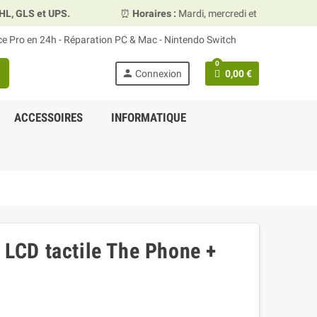
⏰
Horaires :
Mardi, mercredi et vendredi 10h00–13h30 & 1
ace Pro en 24h - Réparation PC & Mac - Nintendo Switch
0
h
person
Connexion
0,00 €
ACCESSOIRES
INFORMATIQUE
n LCD tactile The Phone +