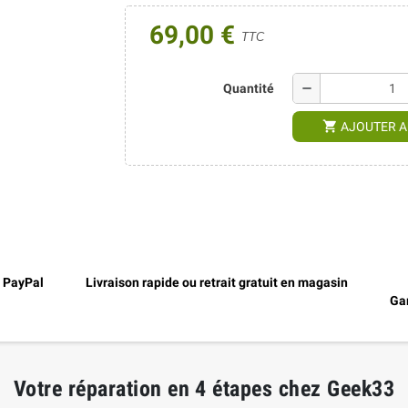
69,00 €
TTC
remove
Quantité
shopping_cart
AJOUTER A
, PayPal
Livraison rapide ou retrait gratuit en magasin
Gar
Votre réparation en 4 étapes chez Geek33