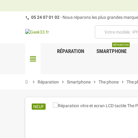
05 24 07 01 02
- Nous réparons les plus grandes marques
RÉPARATION
RÉPARATION
SMARTPHONE
view_headline
chevron_right
Réparation
chevron_right
Smartphone
chevron_right
The phone
chevron_right
The p
NEUF