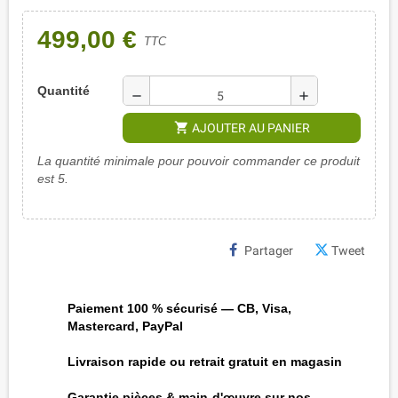
499,00 €
TTC
Quantité
remove
add
shopping_cart
AJOUTER AU PANIER
La quantité minimale pour pouvoir commander ce produit
est 5.
Partager
Tweet
Paiement 100 % sécurisé — CB, Visa,
Mastercard, PayPal
Livraison rapide ou retrait gratuit en magasin
Garantie pièces & main-d'œuvre sur nos