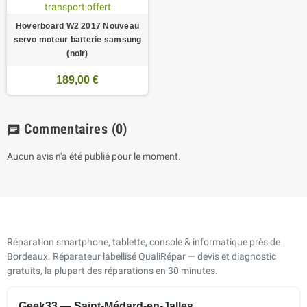
Hoverboard W2 2017 Nouveau
servo moteur batterie samsung
(noir)
189,00 €
Commentaires
(0)
chat
Aucun avis n'a été publié pour le moment.
Réparation smartphone, tablette, console & informatique près de
Bordeaux. Réparateur labellisé QualiRépar — devis et diagnostic
gratuits, la plupart des réparations en 30 minutes.
Geek33 — Saint-Médard-en-Jalles