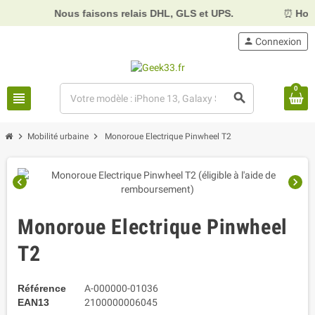
Nous faisons relais DHL, GLS et UPS.
⏰
Horair
person
Connexion
0
view_headline
search
chevron_right
chevron_right
Mobilité urbaine
Monoroue Electrique Pinwheel T2
chevron_left
chevron_right
Monoroue Electrique Pinwheel
T2
Référence
A-000000-01036
EAN13
2100000006045