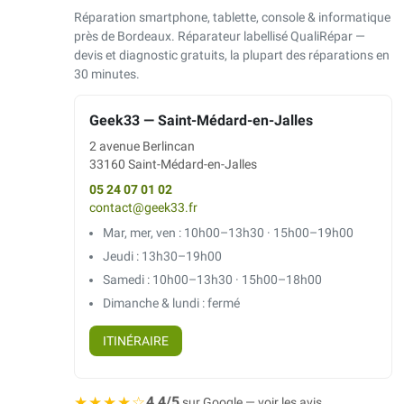
Réparation smartphone, tablette, console & informatique
près de Bordeaux. Réparateur labellisé QualiRépar —
devis et diagnostic gratuits, la plupart des réparations en
30 minutes.
Geek33 — Saint-Médard-en-Jalles
2 avenue Berlincan
33160 Saint-Médard-en-Jalles
05 24 07 01 02
contact@geek33.fr
Mar, mer, ven : 10h00–13h30 · 15h00–19h00
Jeudi : 13h30–19h00
Samedi : 10h00–13h30 · 15h00–18h00
Dimanche & lundi : fermé
ITINÉRAIRE
★★★★☆
4,4/5
sur Google — voir les avis