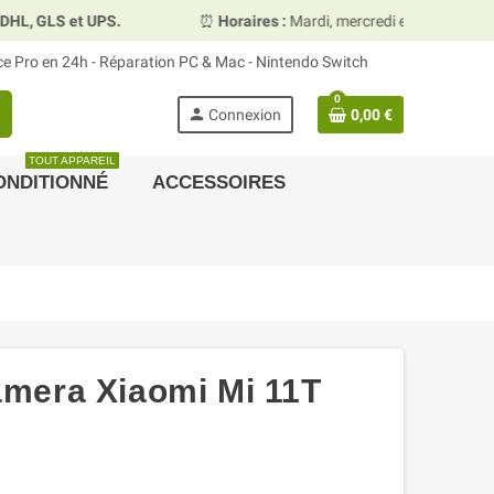
GLS et UPS.
⏰
Horaires :
Mardi, mercredi et vendredi 10h00
ace Pro en 24h - Réparation PC & Mac - Nintendo Switch
0
person
Connexion
0,00 €
TOUT APPAREIL
ONDITIONNÉ
ACCESSOIRES
camera Xiaomi Mi 11T