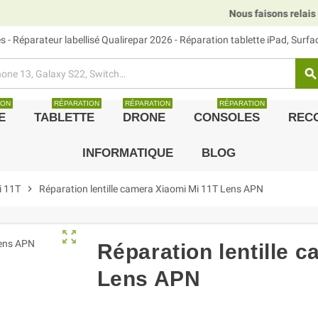
Nous faisons relais DHL, 
 - Réparateur labellisé Qualirepar 2026 - Réparation tablette iPad, Surf
search
ION
RÉPARATION
RÉPARATION
RÉPARATION
E
TABLETTE
DRONE
CONSOLES
REC
INFORMATIQUE
BLOG
i 11T
chevron_right
Réparation lentille camera Xiaomi Mi 11T Lens APN
zoom_out_map
Réparation lentille 
Lens APN