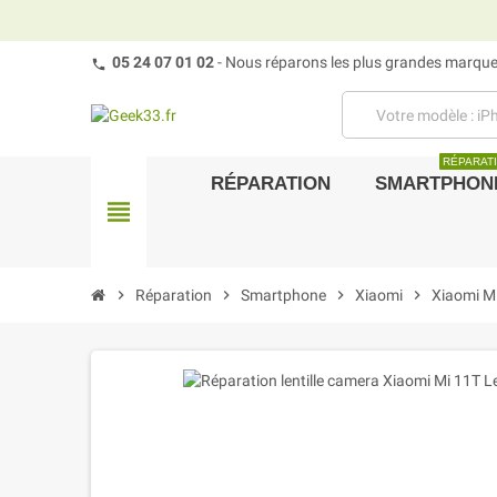
05 24 07 01 02
- Nous réparons les plus grandes marques
RÉPARAT
RÉPARATION
SMARTPHON
view_headline
chevron_right
Réparation
chevron_right
Smartphone
chevron_right
Xiaomi
chevron_right
Xiaomi M