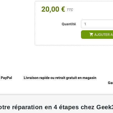
20,00 €
TTC
Quantité
shopping_cart
AJOUTER A
, PayPal
Livraison rapide ou retrait gratuit en magasin
Gar
otre réparation en 4 étapes chez Geek