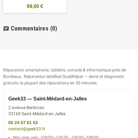
69,00 €
Commentaires
(0)
chat
Réparation smartphone, tablette, console & informatique près de
Bordeaux. Réparateur labellisé QualiRépar — devis et diagnostic
gratuits, la plupart des réparations en 30 minutes.
Geek33 — Saint-Médard-en-Jalles
2 avenue Berlincan
33160 Saint-Médard-en-Jalles
05 24 07 01 02
contact@geek33.fr
Mar, mer, ven : 10h00–13h30 · 15h00–19h00