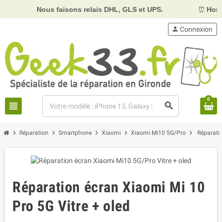
Nous faisons relais DHL, GLS et UPS.
⏰
Horaires :
Mar
person
Connexion
0
view_headline
search
chevron_right
chevron_right
chevron_right
chevron_right
chevron_right
Réparation
Smartphone
Xiaomi
Xiaomi Mi10 5G/Pro
Réparatio
Réparation écran Xiaomi Mi 10
Pro 5G Vitre + oled