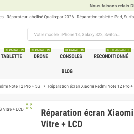
Nous faisons relais DHL, GLS et UPS
 - Réparateur labellisé Qualirepar 2026 - Réparation tablette iPad, Sur
RÉPARATION
RÉPARATION
RÉPARATION
TOUT APPAREIL
TABLETTE
DRONE
CONSOLES
RECONDITIONNÉ
BLOG
edmi Note 12 Pro + 5G
chevron_right
Réparation écran Xiaomi Redmi Note 12 Pro + 
zoom_out_map
Réparation écran Xiaomi
Vitre + LCD