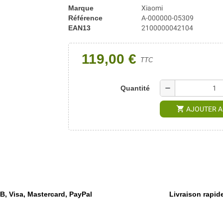
Marque
Xiaomi
Référence
A-000000-05309
EAN13
2100000042104
119,00 €
TTC
remove
Quantité
shopping_cart
AJOUTER A
, Visa, Mastercard, PayPal
Livraison rapide