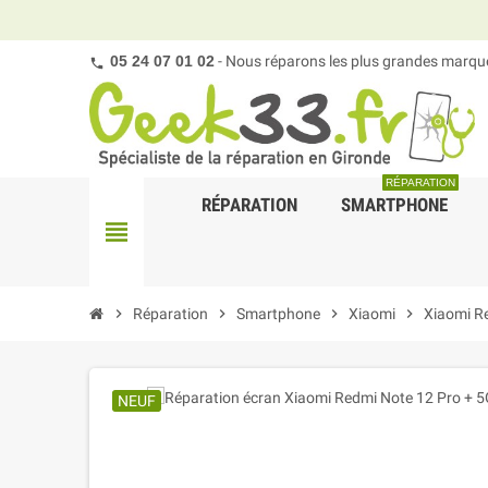
05 24 07 01 02
- Nous réparons les plus grandes marques
RÉPARATION
RÉPARATION
SMARTPHONE
view_headline
chevron_right
Réparation
chevron_right
Smartphone
chevron_right
Xiaomi
chevron_right
Xiaomi R
NEUF