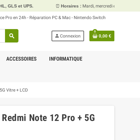
.
⏰
Horaires :
Mardi, mercredi et vendredi 10h00–13h30 & 
face Pro en 24h - Réparation PC & Mac - Nintendo Switch
0
search
person
Connexion
0,00 €
ACCESSOIRES
INFORMATIQUE
5G Vitre + LCD
 Redmi Note 12 Pro + 5G