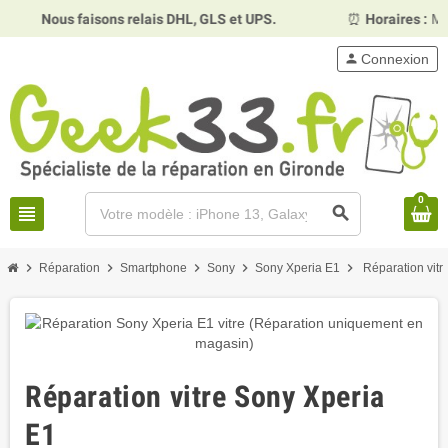
us faisons relais DHL, GLS et UPS.
⏰
Horaires :
Mardi, merc
person
Connexion
0
view_headline
search
chevron_right
chevron_right
chevron_right
chevron_right
chevron_right
Réparation
Smartphone
Sony
Sony Xperia E1
Réparation vitr
Réparation vitre Sony Xperia
E1