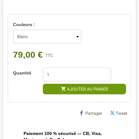
Couleurs :
79,00 €
TTC
Quantité
shopping_cart
AJOUTER AU PANIER
Partager
Tweet
Paiement 100 % sécurisé — CB, Visa,