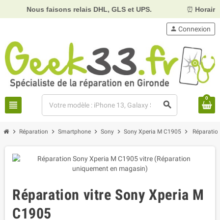
Nous faisons relais DHL, GLS et UPS.
⏰
Horaires :
Mardi,
person
Connexion
0
view_headline
search
chevron_right
chevron_right
chevron_right
chevron_right
chevron_right
Réparation
Smartphone
Sony
Sony Xperia M C1905
Réparatio
Réparation vitre Sony Xperia M
C1905