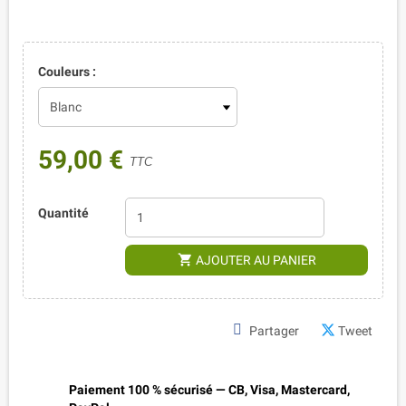
Couleurs :
59,00 €
TTC
Quantité
shopping_cart
AJOUTER AU PANIER
Partager
Tweet
Paiement 100 % sécurisé — CB, Visa, Mastercard,