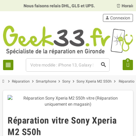
Nous faisons relais DHL, GLS et UPS.
⏰
Horaires :
Mardi,
person
Connexion
0
view_headline
search
chevron_right
chevron_right
chevron_right
chevron_right
chevron_right
Réparation
Smartphone
Sony
Sony Xperia M2 S50h
Réparation
Réparation vitre Sony Xperia
M2 S50h