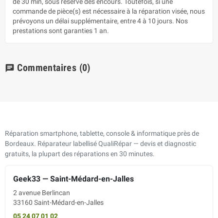
de 30 min, sous réserve des encours. Toutefois, si une
commande de pièce(s) est nécessaire à la réparation visée, nous
prévoyons un délai supplémentaire, entre 4 à 10 jours. Nos
prestations sont garanties 1 an.
Commentaires
(0)
chat
Réparation smartphone, tablette, console & informatique près de
Bordeaux. Réparateur labellisé QualiRépar — devis et diagnostic
gratuits, la plupart des réparations en 30 minutes.
Geek33 — Saint-Médard-en-Jalles
2 avenue Berlincan
33160 Saint-Médard-en-Jalles
05 24 07 01 02