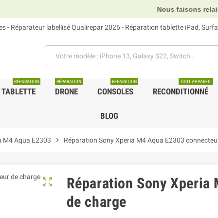
Nous faisons relais DHL, GLS et U
 - Réparateur labellisé Qualirepar 2026 - Réparation tablette iPad, Sur
RÉPARATION
RÉPARATION
RÉPARATION
TOUT APPAREIL
TABLETTE
DRONE
CONSOLES
RECONDITIONNÉ
BLOG
a M4 Aqua E2303
chevron_right
Réparation Sony Xperia M4 Aqua E2303 connecteu
Réparation Sony Xperia
zoom_out_map
de charge