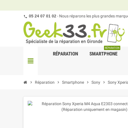
05 24 07 01 02
- Nous réparons les plus grandes marques
RÉPARATION
RÉPARATION
SMARTPHONE
view_headline
chevron_right
Réparation
chevron_right
Smartphone
chevron_right
Sony
chevron_right
Sony Xperi