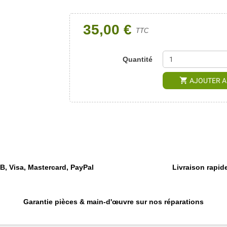
35,00 €
TTC
Quantité
shopping_cart
AJOUTER A
, Visa, Mastercard, PayPal
Livraison rapide
Garantie pièces & main-d'œuvre sur nos réparations