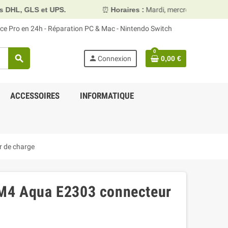
PS.
⏰
Horaires :
Mardi, mercredi et vendredi 10h00–13h30
face Pro en 24h - Réparation PC & Mac - Nintendo Switch
0
search
person
Connexion
0,00 €
ACCESSOIRES
INFORMATIQUE
r de charge
 M4 Aqua E2303 connecteur