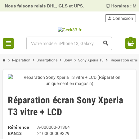
Nous faisons relais DHL, GLS et UPS.
⏰
Horaires :
Mardi,
person
Connexion
0
view_headline
search
chevron_right
chevron_right
chevron_right
chevron_right
chevron_right
Réparation
Smartphone
Sony
Sony Xperia T3
Réparation écran
Réparation écran Sony Xperia
T3 vitre + LCD
Référence
A-000000-01364
EAN13
2100000009329