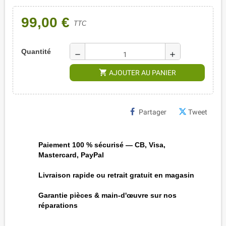
99,00 €
TTC
Quantité
remove
add
shopping_cart
AJOUTER AU PANIER
Partager
Tweet
Paiement 100 % sécurisé — CB, Visa,
Mastercard, PayPal
Livraison rapide ou retrait gratuit en magasin
Garantie pièces & main-d'œuvre sur nos
réparations