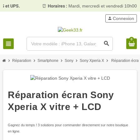
et UPS.
⏰
Horaires :
Mardi, mercredi et vendredi 10h00–1
person
Connexion
0
view_headline
search
chevron_right
chevron_right
chevron_right
chevron_right
chevron_right
Réparation
Smartphone
Sony
Sony Xperia X
Réparation écran
Réparation écran Sony
Xperia X vitre + LCD
Gagnez du temps ! 3 solutions pour commander directement sur notre boutique
en ligne.