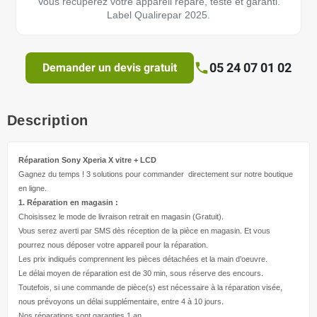
Vous récupérez votre appareil réparé, testé et garanti.
Label Qualirepar 2025.
05 24 07 01 02
Demander un devis gratuit
Description
Réparation Sony Xperia X
vitre + LCD
Gagnez du temps ! 3 solutions pour
commander directement
sur notre boutique
en ligne.
1. Réparation en magasin :
Choisissez le mode de livraison retrait en magasin (Gratuit).
Vous serez averti par SMS dès réception de la pièce en magasin. Et vous
pourrez nous déposer votre appareil pour la réparation.
Les prix indiqués comprennent les pièces détachées et la main d’
oeuvre
.
Le délai moyen de réparation est de 30 min, sous réserve des encours.
Toutefois, si une commande de pièce(s) est nécessaire à la réparation visée,
nous prévoyons un délai supplémentaire, entre 4 à 10 jours.
Nos réparations sont garanties 1 an.