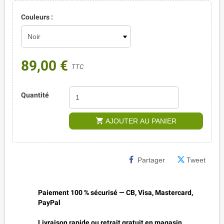
Couleurs :
89,00 €
TTC
Quantité
shopping_cart
AJOUTER AU PANIER
Partager
Tweet
Paiement 100 % sécurisé — CB, Visa, Mastercard,
PayPal
Livraison rapide ou retrait gratuit en magasin