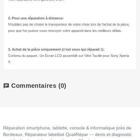
2. Pour une réparation à
distance:
N'oubliez pas de choisir le transporteur de votre choix lors de l'achat de la pièce,
pour que l'on puisse vous renvoyer votre appareil dans les meilleurs délais.
3. Achat de la pièce uniquement (c'est vous qui réparait !
):
Contenu du paquet : Un Ecran LCD assemblé sur Vitre Tactile pour Sony Xperia
X
Commentaires
(0)
chat
Réparation smartphone, tablette, console & informatique près de
Bordeaux. Réparateur labellisé QualiRépar — devis et diagnostic