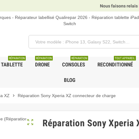
Nous faisons relais DHL, GLS et UPS
ques - Réparateur labellisé Qualirepar 2026 - Réparation tablette iPa
Switch
RÉPARATION
RÉPARATION
RÉPARATION
TOUT APPAREIL
TABLETTE
DRONE
CONSOLES
RECONDITIONNÉ
BLOG
ia XZ
chevron_right
Réparation Sony Xperia XZ connecteur de charge
Réparation Sony Xperia 
zoom_out_map