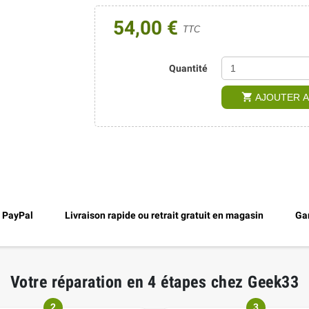
54,00 €
TTC
Quantité
shopping_cart
AJOUTER A
, PayPal
Livraison rapide ou retrait gratuit en magasin
Gar
Votre réparation en 4 étapes chez Geek33
2
3