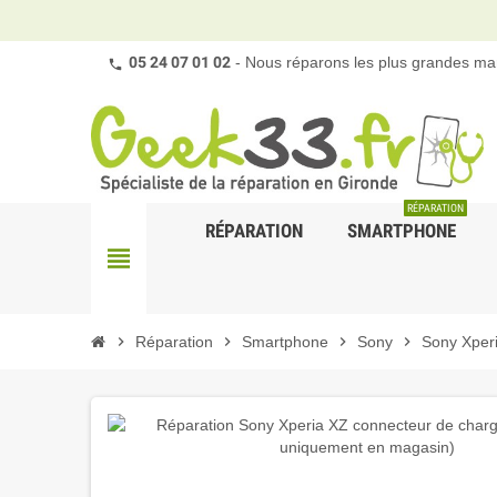
05 24 07 01 02
- Nous réparons les plus grandes mar
RÉPARATION
RÉPARATION
SMARTPHONE
view_headline
chevron_right
Réparation
chevron_right
Smartphone
chevron_right
Sony
chevron_right
Sony Xper