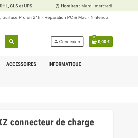
.
⏰
Horaires :
Mardi, mercredi et vendredi 10h00–13h30 &
d, Surface Pro en 24h - Réparation PC & Mac - Nintendo
0
search
person
Connexion
0,00 €
ACCESSOIRES
INFORMATIQUE
XZ connecteur de charge