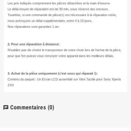
Les prix indiqués comprennent les pièces détachées et la main d’
oeuvre
.
Le délai moyen de réparation est de 30 min, sous réserve des encours.
Toutefois, si une commande de pièce(s) est nécessaire à la réparation visée,
nous prévoyons un délai supplémentaire, entre 4 à 10 jours.
Nos réparations sont garanties 1 an.
2. Pour une réparation à
distance:
N'oubliez pas de choisir le transporteur de votre choix lors de l'achat de la pièce,
pour que l'on puisse vous renvoyer votre appareil dans les meilleurs délais.
3. Achat de la pièce uniquement (c'est vous qui réparait !
):
Contenu du paquet : Un Ecran LCD assemblé sur Vitre Tactile pour Sony Xperia
ZXS
Commentaires
(0)
chat