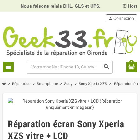
Nous faisons relais DHL, GLS et UPS.
⏰
Horaires :
Mard
person
Connexion
0
view_headline
search
chevron_right
chevron_right
chevron_right
chevron_right
chevron_right
Réparation
Smartphone
Sony
Sony Xperia XZS
Réparation écr
Réparation écran Sony Xperia
XZS vitre + LCD