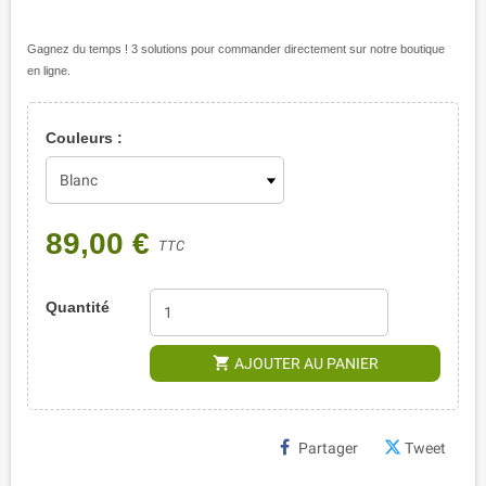
Gagnez du temps ! 3 solutions pour commander directement sur notre boutique
en ligne.
Couleurs :
89,00 €
TTC
Quantité
shopping_cart
AJOUTER AU PANIER
Partager
Tweet