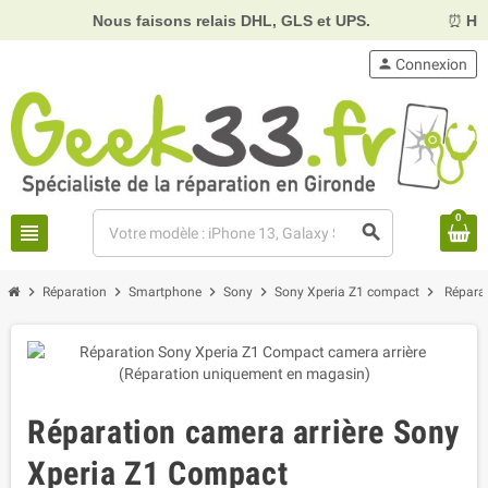
Nous faisons relais DHL, GLS et UPS.
⏰
Horaires :
M
person
Connexion
0
view_headline
search
chevron_right
chevron_right
chevron_right
chevron_right
chevron_right
Réparation
Smartphone
Sony
Sony Xperia Z1 compact
Répara
Réparation camera arrière Sony
Xperia Z1 Compact