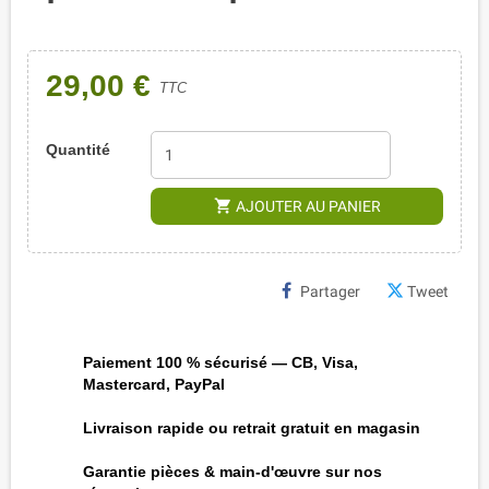
29,00 €
TTC
Quantité
shopping_cart
AJOUTER AU PANIER
Partager
Tweet
Paiement 100 % sécurisé — CB, Visa,
Mastercard, PayPal
Livraison rapide ou retrait gratuit en magasin
Garantie pièces & main-d'œuvre sur nos