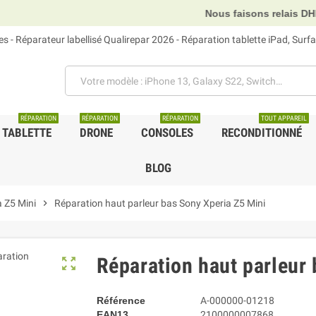
Nous faisons relais DHL, GLS et UPS.
 - Réparateur labellisé Qualirepar 2026 - Réparation tablette iPad, Sur
RÉPARATION
RÉPARATION
RÉPARATION
TOUT APPAREIL
TABLETTE
DRONE
CONSOLES
RECONDITIONNÉ
BLOG
 Z5 Mini
chevron_right
Réparation haut parleur bas Sony Xperia Z5 Mini
Réparation haut parleur
zoom_out_map
Référence
A-000000-01218
EAN13
2100000007868