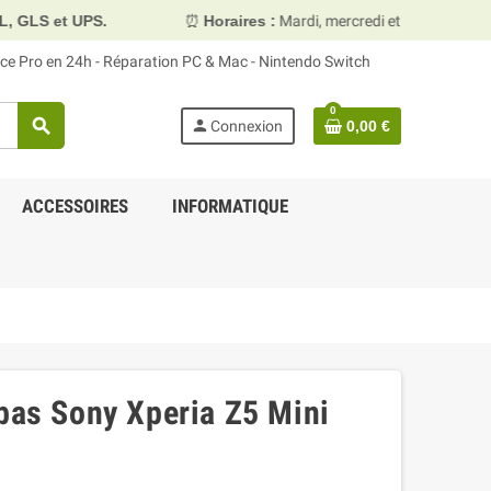
⏰
Horaires :
Mardi, mercredi et vendredi 10h00–13h30 & 
face Pro en 24h - Réparation PC & Mac - Nintendo Switch
0
search
person
Connexion
0,00 €
ACCESSOIRES
INFORMATIQUE
 bas Sony Xperia Z5 Mini