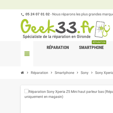
05 24 07 01 02
- Nous réparons les plus grandes marques
RÉPARATION
RÉPARATION
SMARTPHONE
view_headline
chevron_right
Réparation
chevron_right
Smartphone
chevron_right
Sony
chevron_right
Sony Xperia