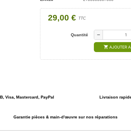
29,00 €
TTC
remove
Quantité
shopping_cart
AJOUTER A
, Visa, Mastercard, PayPal
Livraison rapide
Garantie pièces & main-d'œuvre sur nos réparations