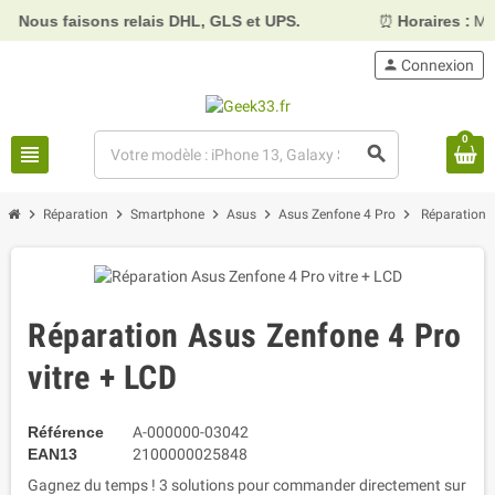
ous faisons relais DHL, GLS et UPS.
⏰
Horaires :
Mardi, 
person
Connexion
0
view_headline
search
chevron_right
chevron_right
chevron_right
chevron_right
chevron_right
Réparation
Smartphone
Asus
Asus Zenfone 4 Pro
Réparation 
Réparation Asus Zenfone 4 Pro
vitre + LCD
Référence
A-000000-03042
EAN13
2100000025848
Gagnez du temps ! 3 solutions pour commander directement sur