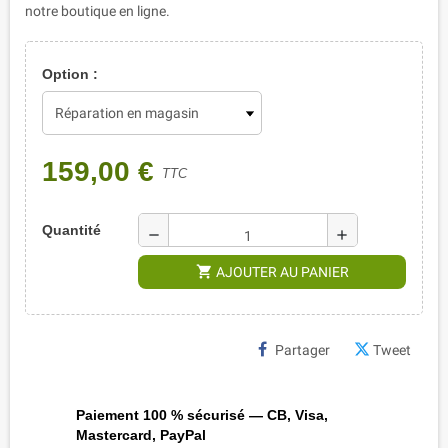
notre boutique en ligne.
Option :
159,00 €
TTC
Quantité
remove
add
shopping_cart
AJOUTER AU PANIER
Partager
Tweet
Paiement 100 % sécurisé — CB, Visa,
Mastercard, PayPal