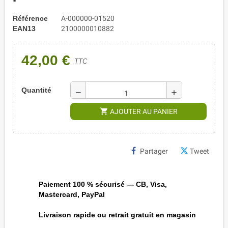
Référence
A-000000-01520
EAN13
2100000010882
42,00 €
TTC
Quantité
remove
add
shopping_cart
AJOUTER AU PANIER
Partager
Tweet
Paiement 100 % sécurisé — CB, Visa,
Mastercard, PayPal
Livraison rapide ou retrait gratuit en magasin