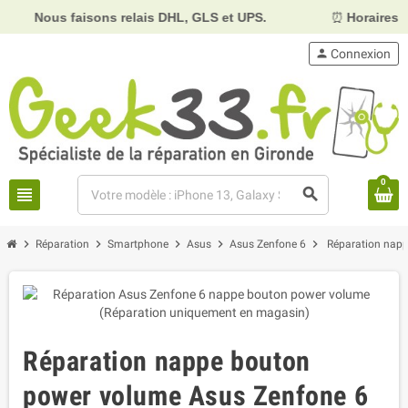
us faisons relais DHL, GLS et UPS.
⏰
Horaires :
Mardi, m
person
Connexion
0
view_headline
search
chevron_right
chevron_right
chevron_right
chevron_right
chevron_right
Réparation
Smartphone
Asus
Asus Zenfone 6
Réparation nap
Réparation nappe bouton
power volume Asus Zenfone 6