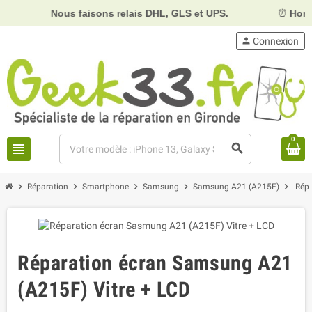
Nous faisons relais DHL, GLS et UPS.
⏰
Horaires :
Mar
person
Connexion
0
view_headline
search
chevron_right
chevron_right
chevron_right
chevron_right
chevron_right
Réparation
Smartphone
Samsung
Samsung A21 (A215F)
Répa
Réparation écran Samsung A21
(A215F) Vitre + LCD