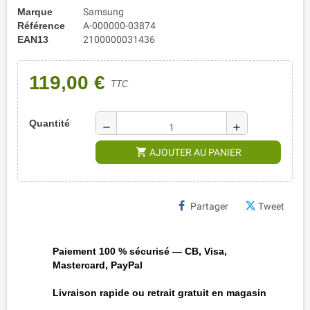
Marque
Samsung
Référence
A-000000-03874
EAN13
2100000031436
119,00 €
TTC
Quantité
remove
add
shopping_cart
AJOUTER AU PANIER
Partager
Tweet
Paiement 100 % sécurisé — CB, Visa,
Mastercard, PayPal
Livraison rapide ou retrait gratuit en magasin