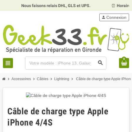
Nous faisons relais DHL, GLS et UPS.
⏰
Horaires :
person
Connexion
0
view_headline
search
chevron_right
chevron_right
chevron_right
chevron_right
Accessoires
Câbles
Lightning
Câble de charge type Apple iPhon
Câble de charge type Apple
iPhone 4/4S