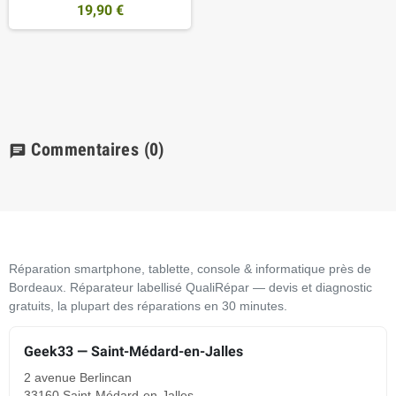
19,90 €
Commentaires
(0)
chat
Réparation smartphone, tablette, console & informatique près de
Bordeaux. Réparateur labellisé QualiRépar — devis et diagnostic
gratuits, la plupart des réparations en 30 minutes.
Geek33 — Saint-Médard-en-Jalles
2 avenue Berlincan
33160 Saint-Médard-en-Jalles