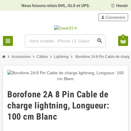
Nous faisons relais DHL, GLS et UPS.
⏰
Horaires :
person
Connexion
0
view_headline
search
chevron_right
chevron_right
chevron_right
chevron_right
Accessoires
Câbles
Lightning
Borofone 2A 8 Pin Cable de charge
Borofone 2A 8 Pin Cable de
charge lightning, Longueur:
100 cm Blanc