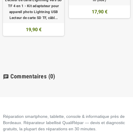
Lecteur de carte Lightning vers SD
m (noir)
TF 4 en 1 - Kit adaptateur pour
17,90 €
appareil photo Lightning USB
Lecteur de carte SD TF, câbl...
19,90 €
Commentaires
(0)
chat
Réparation smartphone, tablette, console & informatique près de
Bordeaux. Réparateur labellisé QualiRépar — devis et diagnostic
gratuits, la plupart des réparations en 30 minutes.