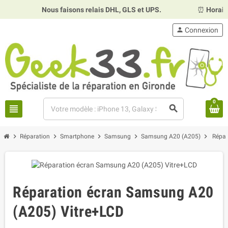
Nous faisons relais DHL, GLS et UPS.
⏰
Horaires :
Mardi
person
Connexion
0
view_headline
search
chevron_right
chevron_right
chevron_right
chevron_right
chevron_right
Réparation
Smartphone
Samsung
Samsung A20 (A205)
Répar
Réparation écran Samsung A20
(A205) Vitre+LCD