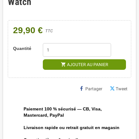
Watch
29,90 €
TTC
Quantité
shopping_cart
AJOUTER AU PANIER
Partager
Tweet
Paiement 100 % sécurisé — CB, Visa,
Mastercard, PayPal
Livraison rapide ou retrait gratuit en magasin