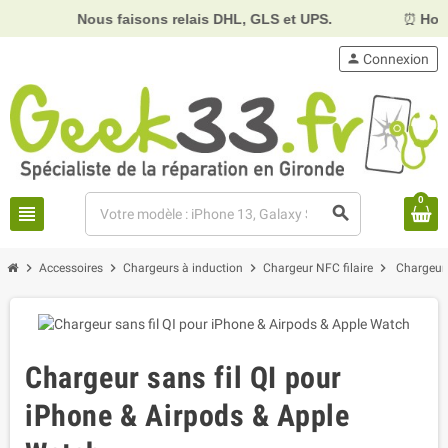
Nous faisons relais DHL, GLS et UPS.
⏰
Horair
person
Connexion
0
view_headline
search
chevron_right
chevron_right
chevron_right
chevron_right
Accessoires
Chargeurs à induction
Chargeur NFC filaire
Chargeur 
Chargeur sans fil QI pour
iPhone & Airpods & Apple