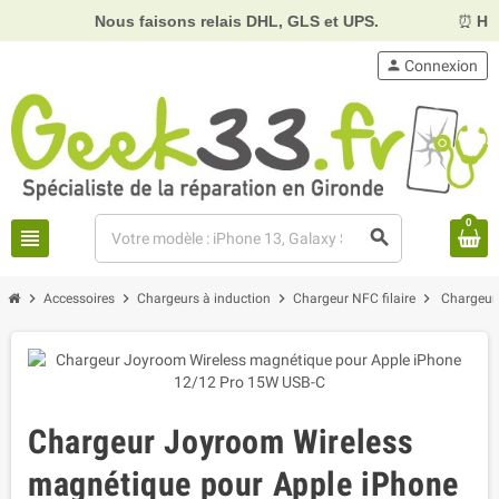
Nous faisons relais DHL, GLS et UPS.
⏰
Hora
person
Connexion
0
view_headline
search
chevron_right
chevron_right
chevron_right
chevron_right
Accessoires
Chargeurs à induction
Chargeur NFC filaire
Chargeur
Chargeur Joyroom Wireless
magnétique pour Apple iPhone